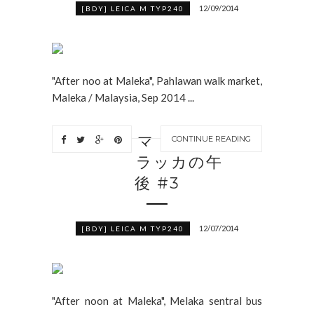
12/09/2014
[BDY] LEICA M TYP240
"After noo at Maleka", Pahlawan walk market,
Maleka / Malaysia, Sep 2014 ...
マ
CONTINUE READING
ラッカの午
後 #3
12/07/2014
[BDY] LEICA M TYP240
"After noon at Maleka", Melaka sentral bus