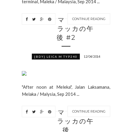
terminal, Maleka / Malaysia, Sep 2014 ...
マ
CONTINUE READING
ラッカの午
後 #2
12/04/2014
[BDY] LEICA M TYP240
"After noon at Meleka", Jalan Laksamana,
Melaka / Malysia, Sep 2014 ...
マ
CONTINUE READING
ラッカの午
後