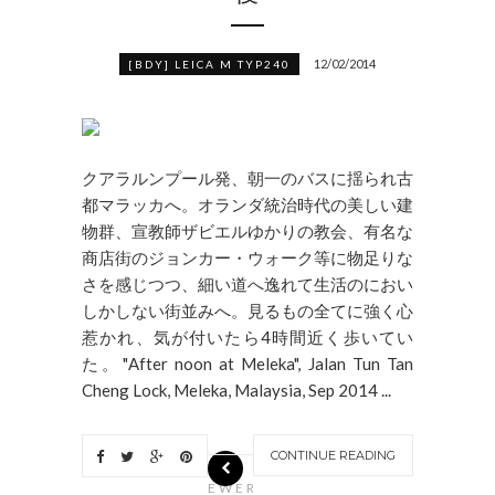
12/02/2014
[BDY] LEICA M TYP240
クアラルンプール発、朝一のバスに揺られ古
都マラッカへ。オランダ統治時代の美しい建
物群、宣教師ザビエルゆかりの教会、有名な
商店街のジョンカー・ウォーク等に物足りな
さを感じつつ、細い道へ逸れて生活のにおい
しかしない街並みへ。見るもの全てに強く心
惹かれ、気が付いたら4時間近く歩いてい
た。"After noon at Meleka", Jalan Tun Tan
Cheng Lock, Meleka, Malaysia, Sep 2014 ...
CONTINUE READING
N
EWER