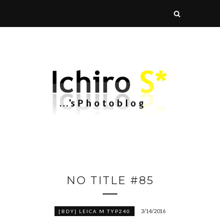
NO TITLE #85
3/14/2016
[BDY] LEICA M TYP240