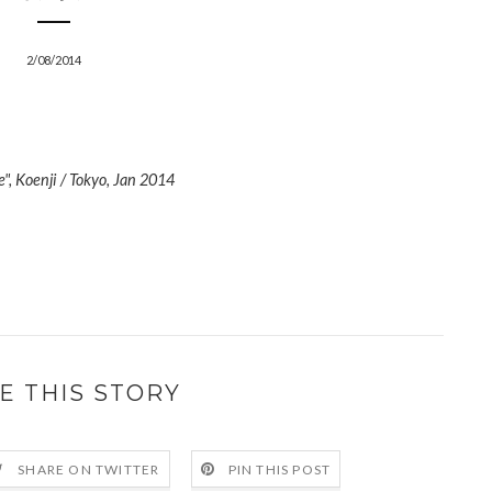
2/08/2014
", Koenji / Tokyo, Jan 2014
E THIS STORY
SHARE ON TWITTER
PIN THIS POST