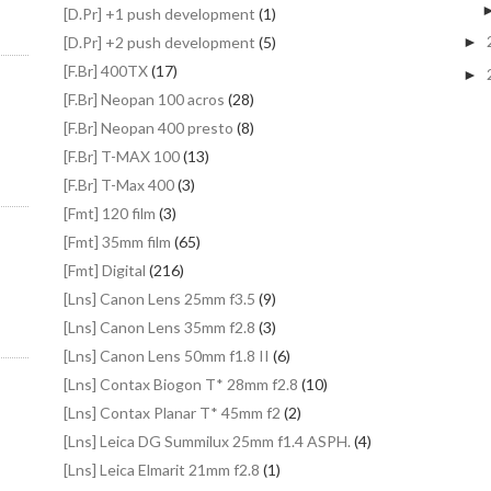
[D.Pr] +1 push development
(1)
[D.Pr] +2 push development
(5)
►
[F.Br] 400TX
(17)
►
[F.Br] Neopan 100 acros
(28)
[F.Br] Neopan 400 presto
(8)
[F.Br] T-MAX 100
(13)
[F.Br] T-Max 400
(3)
[Fmt] 120 film
(3)
[Fmt] 35mm film
(65)
[Fmt] Digital
(216)
[Lns] Canon Lens 25mm f3.5
(9)
[Lns] Canon Lens 35mm f2.8
(3)
[Lns] Canon Lens 50mm f1.8 II
(6)
[Lns] Contax Biogon T* 28mm f2.8
(10)
[Lns] Contax Planar T* 45mm f2
(2)
[Lns] Leica DG Summilux 25mm f1.4 ASPH.
(4)
[Lns] Leica Elmarit 21mm f2.8
(1)