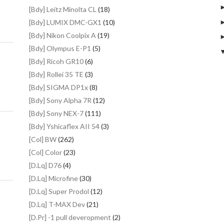
[Bdy] Leitz Minolta CL
(18)
[Bdy] LUMIX DMC-GX1
(10)
[Bdy] Nikon Coolpix A
(19)
[Bdy] Olympus E-P1
(5)
[Bdy] Ricoh GR10
(6)
[Bdy] Rollei 35 TE
(3)
[Bdy] SIGMA DP1x
(8)
[Bdy] Sony Alpha 7R
(12)
[Bdy] Sony NEX-7
(111)
[Bdy] Yshicaflex AII 54
(3)
[Col] BW
(262)
[Col] Color
(23)
[D.Lq] D76
(4)
[D.Lq] Microfine
(30)
[D.Lq] Super Prodol
(12)
[D.Lq] T-MAX Dev
(21)
[D.Pr] -1 pull deveropment
(2)