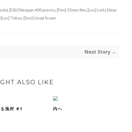
rodol
,
[F.Br] Neopan 400 presto
,
[Fmt] 35mm film
,
[Lns] Leitz Elmar
,
[Loc] Tokyo
,
[Scn] Usual Scean
Next Story →
GHT ALSO LIKE
る漁村 #1
内へ