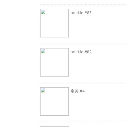
no title #83
no title #82
奄美 #4