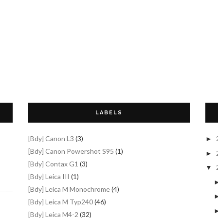
LABELS
[Bdy] Canon L3
(3)
►
[Bdy] Canon Powershot S95
(1)
►
[Bdy] Contax G1
(3)
▼
[Bdy] Leica III
(1)
[Bdy] Leica M Monochrome
(4)
[Bdy] Leica M Typ240
(46)
[Bdy] Leica M4-2
(32)