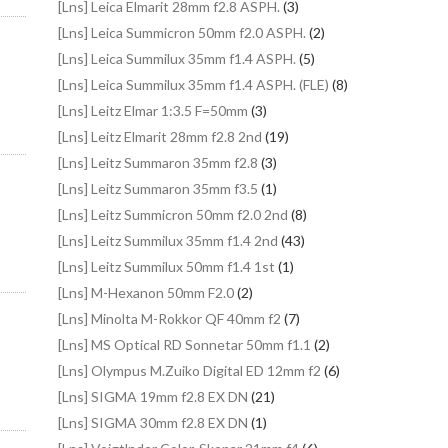
[Lns] Leica Elmarit 28mm f2.8 ASPH.
(3)
[Lns] Leica Summicron 50mm f2.0 ASPH.
(2)
[Lns] Leica Summilux 35mm f1.4 ASPH.
(5)
[Lns] Leica Summilux 35mm f1.4 ASPH. (FLE)
(8)
[Lns] Leitz Elmar 1:3.5 F=50mm
(3)
[Lns] Leitz Elmarit 28mm f2.8 2nd
(19)
[Lns] Leitz Summaron 35mm f2.8
(3)
[Lns] Leitz Summaron 35mm f3.5
(1)
[Lns] Leitz Summicron 50mm f2.0 2nd
(8)
[Lns] Leitz Summilux 35mm f1.4 2nd
(43)
[Lns] Leitz Summilux 50mm f1.4 1st
(1)
[Lns] M-Hexanon 50mm F2.0
(2)
[Lns] Minolta M-Rokkor QF 40mm f2
(7)
[Lns] MS Optical RD Sonnetar 50mm f1.1
(2)
[Lns] Olympus M.Zuiko Digital ED 12mm f2
(6)
[Lns] SIGMA 19mm f2.8 EX DN
(21)
[Lns] SIGMA 30mm f2.8 EX DN
(1)