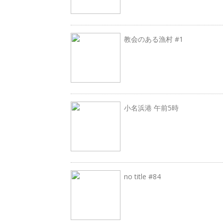
教会のある漁村 #1
小名浜港 午前5時
no title #84