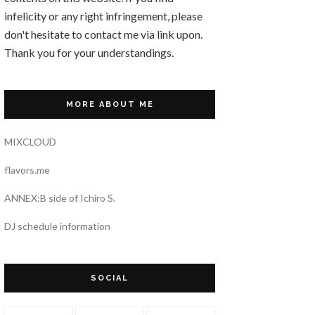
infelicity or any right infringement, please
don't hesitate to contact me via link upon.
Thank you for your understandings.
MORE ABOUT ME
MIXCLOUD
flavors.me
ANNEX:B side of Ichiro S.
DJ schedule information
SOCIAL