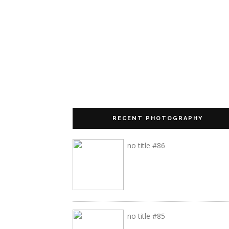
RECENT PHOTOGRAPHY
no title #86
no title #85