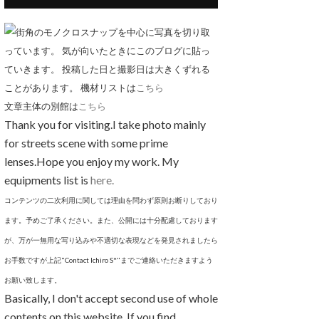
街角のモノクロスナップを中心に写真を切り取
っています。 気が向いたときにこのブログに貼っ
ていきます。 投稿した日と撮影日は大きくずれる
ことがあります。 機材リストは
こちら
文章主体の別館は
こちら
Thank you for visiting.I take photo mainly
for streets scene with some prime
lenses.Hope you enjoy my work. My
equipments list is
here.
コンテンツの二次利用に関しては理由を問わず原則お断りしており
ます。予めご了承ください。また、公開には十分配慮しております
が、万が一無用な写り込みや不適切な表現などを発見されましたら
お手数ですが上記"Contact Ichiro S*"までご連絡いただきますよう
お願い致します。
Basically, I don't accept second use of whole
contents on this website. If you find