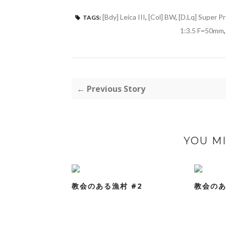
[Bdy] Leica III
,
[Col] BW
,
[D.Lq] Super P
TAGS:
1:3.5 F=50mm
← Previous Story
YOU MI
教会のある漁村 #2
教会のあ