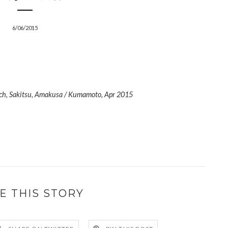
6/06/2015
urch, Sakitsu, Amakusa / Kumamoto, Apr 2015
E THIS STORY