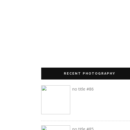
RECENT PHOTOGRAPHY
no title #86
no title #85