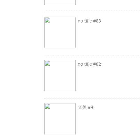
no title #83
no title #82
奄美 #4