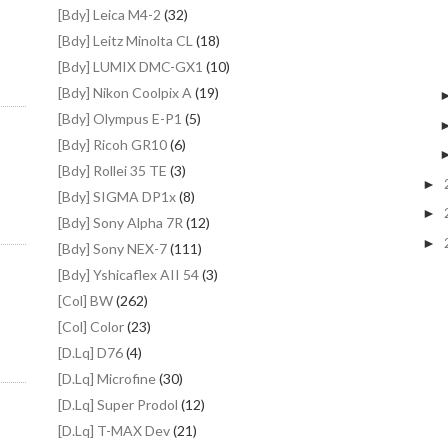
[Bdy] Leica M4-2
(32)
[Bdy] Leitz Minolta CL
(18)
[Bdy] LUMIX DMC-GX1
(10)
[Bdy] Nikon Coolpix A
(19)
[Bdy] Olympus E-P1
(5)
[Bdy] Ricoh GR10
(6)
[Bdy] Rollei 35 TE
(3)
►
[Bdy] SIGMA DP1x
(8)
►
[Bdy] Sony Alpha 7R
(12)
►
[Bdy] Sony NEX-7
(111)
[Bdy] Yshicaflex AII 54
(3)
[Col] BW
(262)
[Col] Color
(23)
[D.Lq] D76
(4)
[D.Lq] Microfine
(30)
[D.Lq] Super Prodol
(12)
[D.Lq] T-MAX Dev
(21)