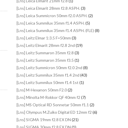
[Lns] Leica Elmarit 21mm f2.8
(1)
[Lns] Leica Elmarit 28mm f2.8 ASPH.
(3)
[Lns] Leica Summicron 50mm f2.0 ASPH.
(2)
[Lns] Leica Summilux 35mm f1.4 ASPH.
(5)
[Lns] Leica Summilux 35mm f1.4 ASPH. (FLE)
(8)
[Lns] Leitz Elmar 1:3.5 F=50mm
(3)
[Lns] Leitz Elmarit 28mm f2.8 2nd
(19)
[Lns] Leitz Summaron 35mm f2.8
(3)
[Lns] Leitz Summaron 35mm f3.5
(1)
[Lns] Leitz Summicron 50mm f2.0 2nd
(8)
[Lns] Leitz Summilux 35mm f1.4 2nd
(43)
[Lns] Leitz Summilux 50mm f1.4 1st
(1)
[Lns] M-Hexanon 50mm F2.0
(2)
[Lns] Minolta M-Rokkor QF 40mm f2
(7)
[Lns] MS Optical RD Sonnetar 50mm f1.1
(2)
[Lns] Olympus M.Zuiko Digital ED 12mm f2
(6)
[Lns] SIGMA 19mm f2.8 EX DN
(21)
[Lns] SIGMA 30mm f2.8 EX DN
(1)