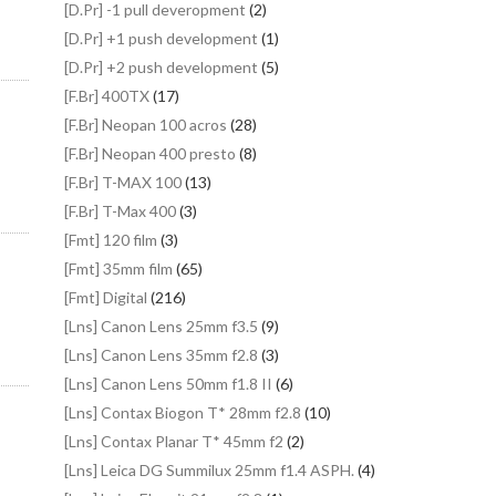
[D.Pr] -1 pull deveropment
(2)
[D.Pr] +1 push development
(1)
[D.Pr] +2 push development
(5)
[F.Br] 400TX
(17)
[F.Br] Neopan 100 acros
(28)
[F.Br] Neopan 400 presto
(8)
[F.Br] T-MAX 100
(13)
[F.Br] T-Max 400
(3)
[Fmt] 120 film
(3)
[Fmt] 35mm film
(65)
[Fmt] Digital
(216)
[Lns] Canon Lens 25mm f3.5
(9)
[Lns] Canon Lens 35mm f2.8
(3)
[Lns] Canon Lens 50mm f1.8 II
(6)
[Lns] Contax Biogon T* 28mm f2.8
(10)
[Lns] Contax Planar T* 45mm f2
(2)
[Lns] Leica DG Summilux 25mm f1.4 ASPH.
(4)