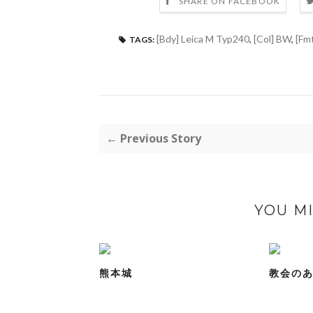
SHARE ON FACEBOOK
[Bdy] Leica M Typ240
,
[Col] BW
,
[Fmt
TAGS:
← Previous Story
YOU MI
熊本城
教会のあ