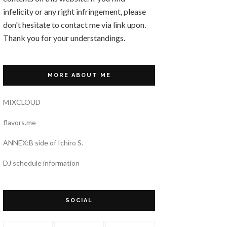
infelicity or any right infringement, please
don't hesitate to contact me via link upon.
Thank you for your understandings.
MORE ABOUT ME
MIXCLOUD
flavors.me
ANNEX:B side of Ichiro S.
DJ schedule information
SOCIAL