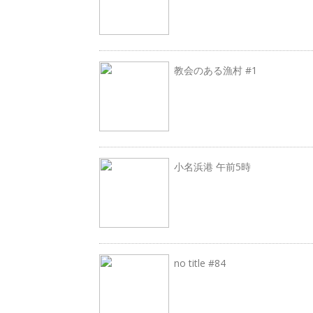
教会のある漁村 #1
小名浜港 午前5時
no title #84