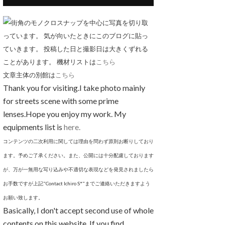
街角のモノクロスナップを中心に写真を切り取
っています。 気が向いたときにこのブログに貼っ
ていきます。 投稿した日と撮影日は大きくずれる
ことがあります。 機材リストは
こちら
文章主体の別館は
こちら
Thank you for visiting.I take photo mainly
for streets scene with some prime
lenses.Hope you enjoy my work. My
equipments list is
here.
コンテンツの二次利用に関しては理由を問わず原則お断りしており
ます。予めご了承ください。また、公開には十分配慮しております
が、万が一無用な写り込みや不適切な表現などを発見されましたら
お手数ですが上記"Contact Ichiro S*"までご連絡いただきますよう
お願い致します。
Basically, I don't accept second use of whole
contents on this website. If you find