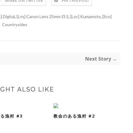
SHARE ON TWITTER
PIN THIS POST
] Digital
,
[Lns] Canon Lens 25mm f3.5
,
[Loc] Kumamoto
,
[Scn]
Countrysides
Next Story →
GHT ALSO LIKE
る漁村 #3
教会のある漁村 #2