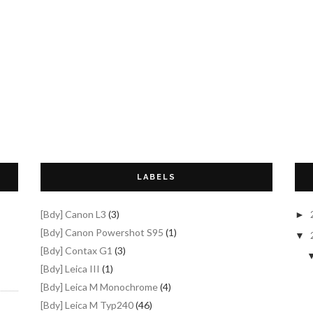
LABELS
[Bdy] Canon L3
(3)
►
[Bdy] Canon Powershot S95
(1)
▼
[Bdy] Contax G1
(3)
[Bdy] Leica III
(1)
[Bdy] Leica M Monochrome
(4)
[Bdy] Leica M Typ240
(46)