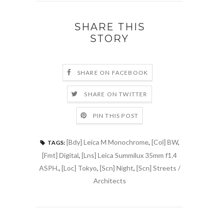
SHARE THIS
STORY
SHARE ON FACEBOOK
SHARE ON TWITTER
PIN THIS POST
[Bdy] Leica M Monochrome
,
[Col] BW
,
TAGS:
[Fmt] Digital
,
[Lns] Leica Summilux 35mm f1.4
ASPH.
,
[Loc] Tokyo
,
[Scn] Night
,
[Scn] Streets /
Architects